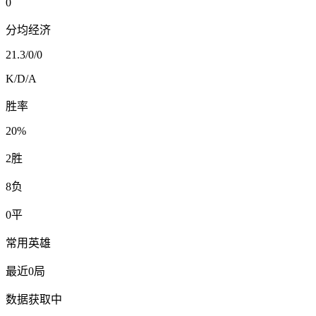
0
分均经济
21.3
/
0
/
0
K/D/A
胜率
20%
2
胜
8
负
0
平
常用英雄
最近0局
数据获取中