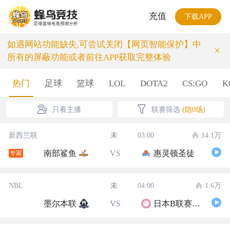
充值
下载APP
如遇网站功能缺失,可尝试关闭【网页智能保护】中
×
所有的屏蔽功能或者前往APP获取完整体验
热门
足球
篮球
LOL
DOTA2
CS:GO
K
只看主播
联赛筛选
(隐0场)
新西兰联
未
03:00
14.1万
南部鲨鱼
VS
惠灵顿圣徒
专家
NBL
未
04:00
1.6万
墨尔本联
VS
日本B联赛联队