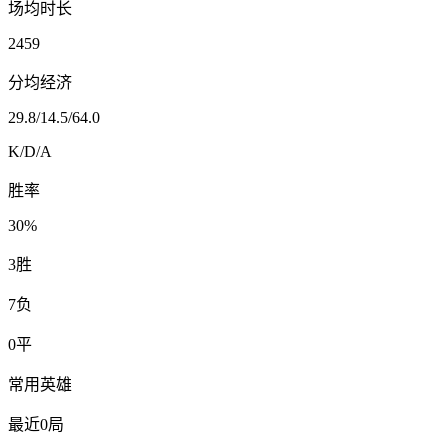
场均时长
2459
分均经济
29.8
/
14.5
/
64.0
K/D/A
胜率
30%
3
胜
7
负
0
平
常用英雄
最近0局