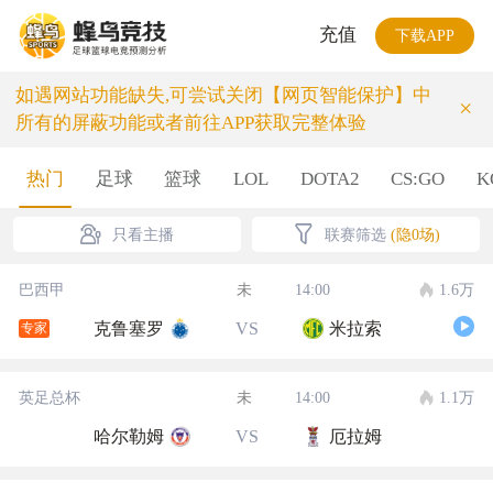
充值
下载APP
如遇网站功能缺失,可尝试关闭【网页智能保护】中
×
所有的屏蔽功能或者前往APP获取完整体验
热门
足球
篮球
LOL
DOTA2
CS:GO
K
只看主播
联赛筛选
(隐0场)
巴西甲
未
14:00
1.6万
克鲁塞罗
VS
米拉索
专家
英足总杯
未
14:00
1.1万
哈尔勒姆
VS
厄拉姆