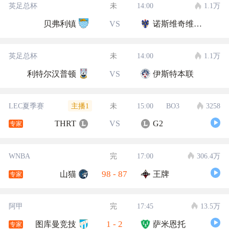
英足总杯
未
14:00
1.1万
贝弗利镇
VS
诺斯维奇维多利亚
英足总杯
未
14:00
1.1万
利特尔汉普顿
VS
伊斯特本联
主播1
LEC夏季赛
未
15:00
BO3
3258
THRT
VS
G2
专家
WNBA
完
17:00
306.4万
98
-
87
山猫
王牌
专家
阿甲
完
17:45
13.5万
1
-
2
图库曼竞技
萨米恩托
专家