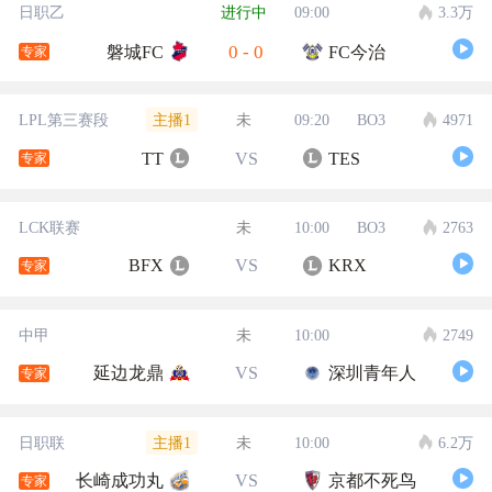
日职乙
进行中
09:00
3.3万
0
-
0
磐城FC
FC今治
专家
主播1
LPL第三赛段
未
09:20
BO3
4971
TT
VS
TES
专家
LCK联赛
未
10:00
BO3
2763
BFX
VS
KRX
专家
中甲
未
10:00
2749
延边龙鼎
VS
深圳青年人
专家
主播1
日职联
未
10:00
6.2万
长崎成功丸
VS
京都不死鸟
专家