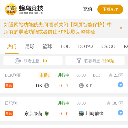
充值
下载APP
如遇网站功能缺失,可尝试关闭【网页智能保护】中
×
所有的屏蔽功能或者前往APP获取完整体验
热门
足球
篮球
LOL
DOTA2
CS:GO
K
只看主播
联赛筛选
(隐0场)
主播1
LCK联赛
进行中
08:00
BO3
2.3万
0
-
1
DK
KT
专家
日职联
进行中
09:00
18.7万
0
-
0
东京绿茵
川崎前锋
专家