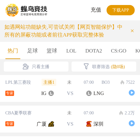
充值
下载APP
如遇网站功能缺失,可尝试关闭【网页智能保护】中
×
所有的屏蔽功能或者前往APP获取完整体验
热门
足球
篮球
LOL
DOTA2
CS:GO
K
只看主播
联赛筛选
(隐0场)
主播1
LPL第三赛段
未
07:00
BO3
7522
IG
VS
LNG
专家
CBA夏季联赛
未
07:00
2.2万
广厦
VS
深圳
专家