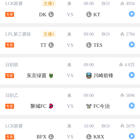
主播1
LCK联赛
未
08:00
BO3
4934
DK
VS
KT
专家
主播1
LPL第三赛段
未
09:00
BO3
2784
TT
VS
TES
专家
日职联
未
09:00
4.8万
东京绿茵
VS
川崎前锋
专家
日职乙
未
09:00
5096
磐城FC
VS
FC今治
专家
LCK联赛
未
10:00
BO3
2079
BFX
VS
KRX
专家