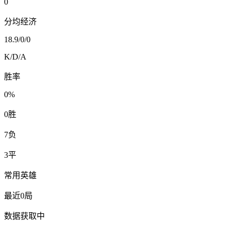
0
分均经济
18.9
/
0
/
0
K/D/A
胜率
0%
0
胜
7
负
3
平
常用英雄
最近0局
数据获取中