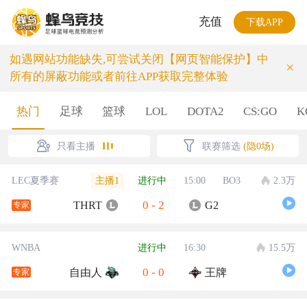
充值
下载APP
如遇网站功能缺失,可尝试关闭【网页智能保护】中
×
所有的屏蔽功能或者前往APP获取完整体验
热门
足球
篮球
LOL
DOTA2
CS:GO
K
只看主播
联赛筛选
(隐0场)
主播1
LEC夏季赛
进行中
15:00
BO3
2.3万
0
-
2
THRT
G2
专家
WNBA
进行中
16:30
15.5万
0
-
0
自由人
王牌
专家