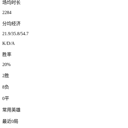
场均时长
2284
分均经济
21.9
/
35.8
/
54.7
K/D/A
胜率
20%
2
胜
8
负
0
平
常用英雄
最近0局