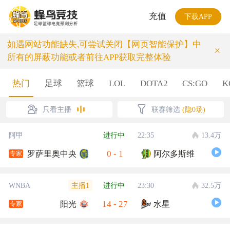
充值
下载APP
如遇网站功能缺失,可尝试关闭【网页智能保护】中
×
所有的屏蔽功能或者前往APP获取完整体验
热门
足球
篮球
LOL
DOTA2
CS:GO
K
只看主播
联赛筛选
(隐0场)
阿甲
进行中
22:35
13.4万
0
-
1
罗萨里奥中央
阿尔多斯维
专家
主播1
WNBA
进行中
23:30
32.5万
14
-
27
阳光
水星
专家