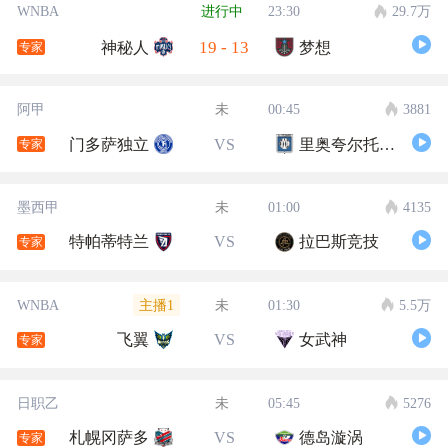
WNBA
进行中
23:30
29.7万
19
-
13
神秘人
梦想
专家
阿甲
未
00:45
3881
门多萨独立
VS
里奥夸尔托学生队
专家
墨西甲
未
01:00
4135
特帕蒂特兰
VS
拉巴斯竞技
专家
主播1
WNBA
未
01:30
5.5万
飞翼
VS
女武神
专家
日职乙
未
05:45
5276
札幌冈萨多
VS
德岛漩涡
专家