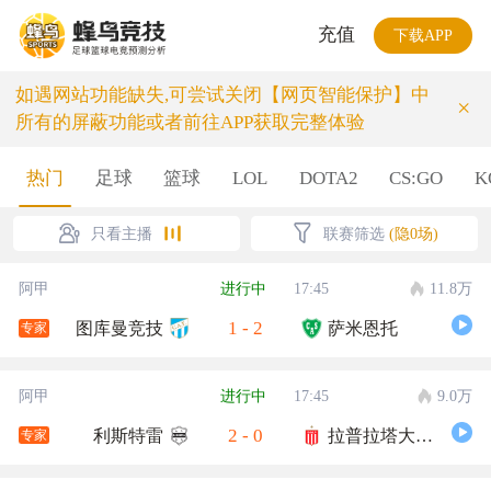
充值
下载APP
如遇网站功能缺失,可尝试关闭【网页智能保护】中
×
所有的屏蔽功能或者前往APP获取完整体验
热门
足球
篮球
LOL
DOTA2
CS:GO
K
只看主播
联赛筛选
(隐0场)
阿甲
进行中
17:45
11.8万
1
-
2
图库曼竞技
萨米恩托
专家
阿甲
进行中
17:45
9.0万
2
-
0
利斯特雷
拉普拉塔大学生
专家