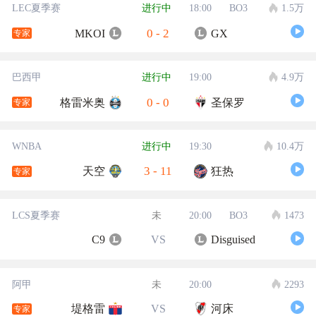
LEC夏季赛
进行中
18:00
BO3
1.5万
0
-
2
MKOI
GX
专家
巴西甲
进行中
19:00
4.9万
0
-
0
格雷米奥
圣保罗
专家
WNBA
进行中
19:30
10.4万
3
-
11
天空
狂热
专家
LCS夏季赛
未
20:00
BO3
1473
C9
VS
Disguised
阿甲
未
20:00
2293
堤格雷
VS
河床
专家