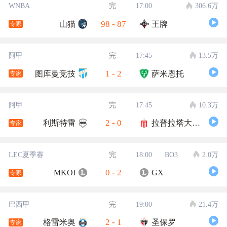
WNBA
完
17:00
306.6万
98
-
87
山猫
王牌
专家
阿甲
完
17:45
13.5万
1
-
2
图库曼竞技
萨米恩托
专家
阿甲
完
17:45
10.3万
2
-
0
利斯特雷
拉普拉塔大学生
专家
LEC夏季赛
完
18:00
BO3
2.0万
0
-
2
MKOI
GX
专家
巴西甲
完
19:00
21.4万
2
-
1
格雷米奥
圣保罗
专家