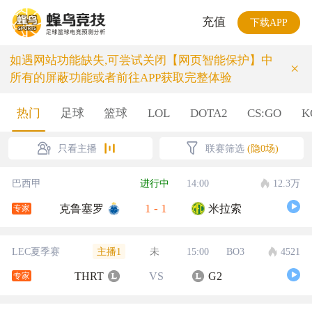
充值
下载APP
如遇网站功能缺失,可尝试关闭【网页智能保护】中
×
所有的屏蔽功能或者前往APP获取完整体验
热门
足球
篮球
LOL
DOTA2
CS:GO
K
只看主播
联赛筛选
(隐0场)
巴西甲
进行中
14:00
12.3万
1
-
1
克鲁塞罗
米拉索
专家
主播1
LEC夏季赛
未
15:00
BO3
4521
THRT
VS
G2
专家