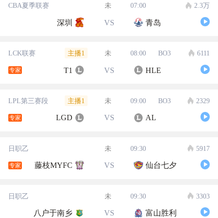
CBA夏季联赛
未
07:00
2.3万
深圳
VS
青岛
主播1
LCK联赛
未
08:00
BO3
6111
T1
VS
HLE
专家
主播1
LPL第三赛段
未
09:00
BO3
2329
LGD
VS
AL
专家
日职乙
未
09:30
5917
藤枝MYFC
VS
仙台七夕
专家
日职乙
未
09:30
3303
八户于南乡
VS
富山胜利