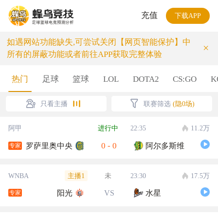
充值
下载APP
如遇网站功能缺失,可尝试关闭【网页智能保护】中
×
所有的屏蔽功能或者前往APP获取完整体验
热门
足球
篮球
LOL
DOTA2
CS:GO
K
只看主播
联赛筛选
(隐0场)
阿甲
进行中
22:35
11.2万
0
-
0
罗萨里奥中央
阿尔多斯维
专家
主播1
WNBA
未
23:30
17.5万
阳光
VS
水星
专家