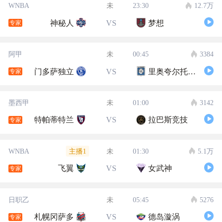
WNBA
未
23:30
12.7万
神秘人
VS
梦想
专家
阿甲
未
00:45
3384
门多萨独立
VS
里奥夸尔托学生队
专家
墨西甲
未
01:00
3142
特帕蒂特兰
VS
拉巴斯竞技
专家
主播1
WNBA
未
01:30
5.1万
飞翼
VS
女武神
专家
日职乙
未
05:45
5276
札幌冈萨多
VS
德岛漩涡
专家