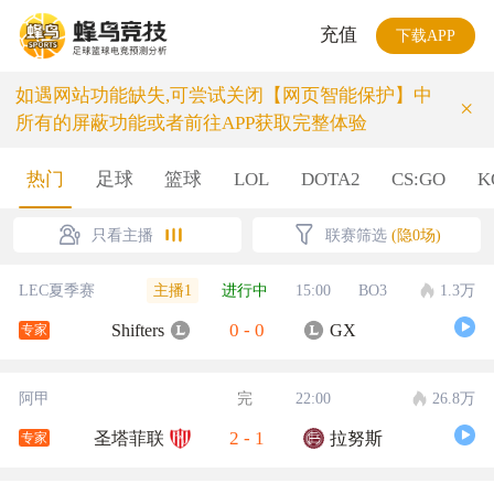
充值
下载APP
如遇网站功能缺失,可尝试关闭【网页智能保护】中
×
所有的屏蔽功能或者前往APP获取完整体验
热门
足球
篮球
LOL
DOTA2
CS:GO
K
只看主播
联赛筛选
(隐0场)
主播1
LEC夏季赛
进行中
15:00
BO3
1.3万
0
-
0
Shifters
GX
专家
阿甲
完
22:00
26.8万
2
-
1
圣塔菲联
拉努斯
专家