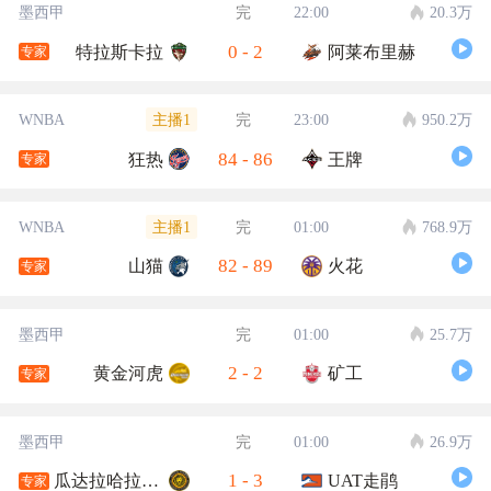
墨西甲
完
22:00
20.3万
0
-
2
特拉斯卡拉
阿莱布里赫
专家
主播1
WNBA
完
23:00
950.2万
84
-
86
狂热
王牌
专家
主播1
WNBA
完
01:00
768.9万
82
-
89
山猫
火花
专家
墨西甲
完
01:00
25.7万
2
-
2
黄金河虎
矿工
专家
墨西甲
完
01:00
26.9万
1
-
3
瓜达拉哈拉大学
UAT走鹃
专家