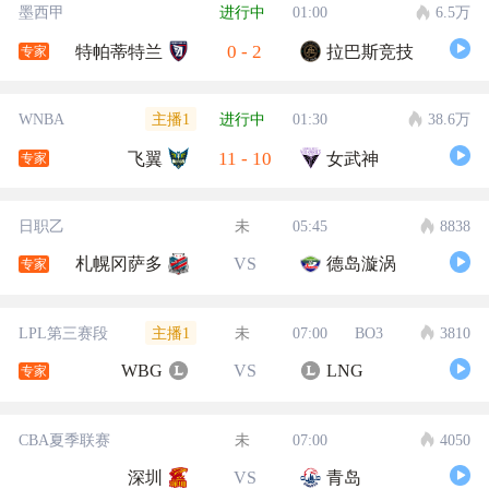
墨西甲
进行中
01:00
6.5万
0
-
2
特帕蒂特兰
拉巴斯竞技
专家
主播1
WNBA
进行中
01:30
38.6万
11
-
10
飞翼
女武神
专家
日职乙
未
05:45
8838
札幌冈萨多
VS
德岛漩涡
专家
主播1
LPL第三赛段
未
07:00
BO3
3810
WBG
VS
LNG
专家
CBA夏季联赛
未
07:00
4050
深圳
VS
青岛