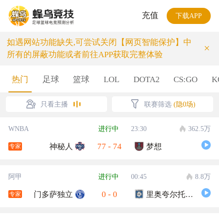
充值
下载APP
如遇网站功能缺失,可尝试关闭【网页智能保护】中
×
所有的屏蔽功能或者前往APP获取完整体验
热门
足球
篮球
LOL
DOTA2
CS:GO
K
只看主播
联赛筛选
(隐0场)
WNBA
进行中
23:30
362.5万
77
-
74
神秘人
梦想
专家
阿甲
进行中
00:45
8.8万
0
-
0
门多萨独立
里奥夸尔托学生队
专家