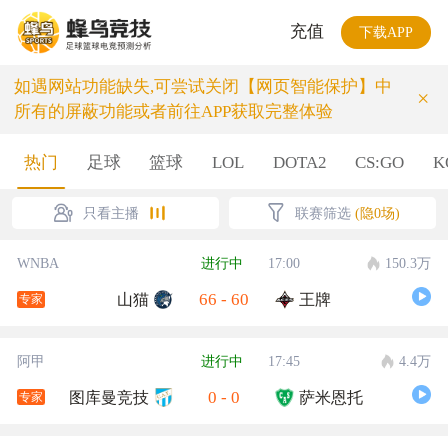
充值
下载APP
如遇网站功能缺失,可尝试关闭【网页智能保护】中
×
所有的屏蔽功能或者前往APP获取完整体验
热门
足球
篮球
LOL
DOTA2
CS:GO
K
只看主播
联赛筛选
(隐0场)
WNBA
进行中
17:00
150.3万
66
-
60
山猫
王牌
专家
阿甲
进行中
17:45
4.4万
0
-
0
图库曼竞技
萨米恩托
专家