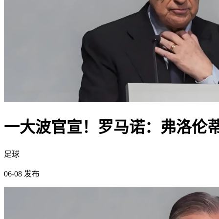
一大波官宣！罗马诺：弗洛伦蒂
足球
06-08 发布