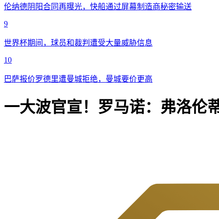
伦纳德阴阳合同再曝光，快船通过屏幕制造商秘密输送
9
世界杯期间，球员和裁判遭受大量威胁信息
10
巴萨报价罗德里遭曼城拒绝，曼城要价更高
一大波官宣！罗马诺：弗洛伦蒂