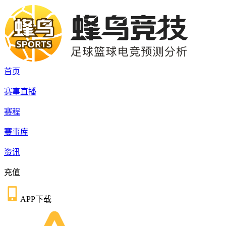
首页
赛事直播
赛程
赛事库
资讯
充值
APP下载