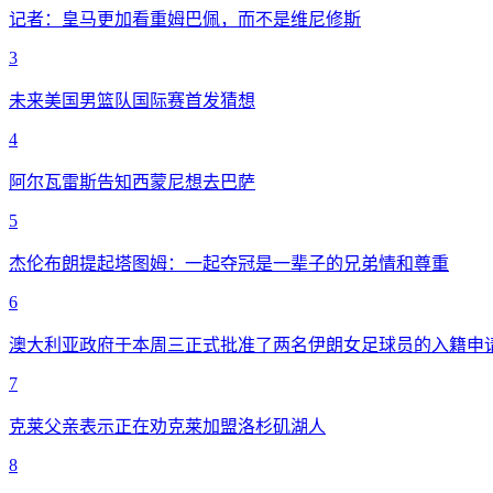
记者：皇马更加看重姆巴佩，而不是维尼修斯
3
未来美国男篮队国际赛首发猜想
4
阿尔瓦雷斯告知西蒙尼想去巴萨
5
杰伦布朗提起塔图姆：一起夺冠是一辈子的兄弟情和尊重
6
澳大利亚政府于本周三正式批准了两名伊朗女足球员的入籍申
7
克莱父亲表示正在劝克莱加盟洛杉矶湖人
8