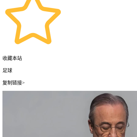
收藏本站
足球
复制链接>