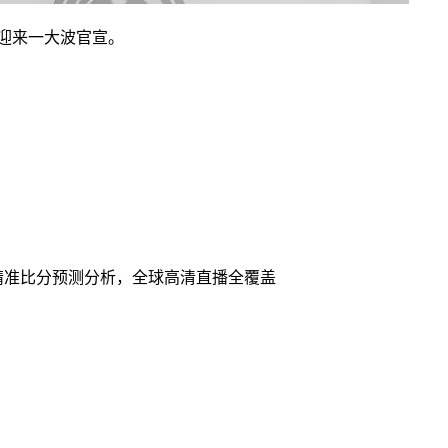
将迎来一大波官宣。
精准比分预测分析，全球高清直播全覆盖