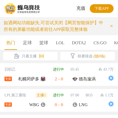
充值
下载APP
如遇网站功能缺失,可尝试关闭【网页智能保护】中
×
所有的屏蔽功能或者前往APP获取完整体验
热门
足球
篮球
LOL
DOTA2
CS:GO
K
只看主播
联赛筛选
(隐0场)
日职乙
进行中
05:45
43.7万
2
-
0
札幌冈萨多
德岛漩涡
专家
主播1
LPL第三赛段
进行中
07:00
BO3
1.1万
0
-
0
WBG
LNG
专家