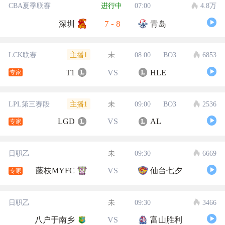
CBA夏季联赛
进行中
07:00
4.8万
7
-
8
深圳
青岛
主播1
LCK联赛
未
08:00
BO3
6853
T1
VS
HLE
专家
主播1
LPL第三赛段
未
09:00
BO3
2536
LGD
VS
AL
专家
日职乙
未
09:30
6669
藤枝MYFC
VS
仙台七夕
专家
日职乙
未
09:30
3466
八户于南乡
VS
富山胜利