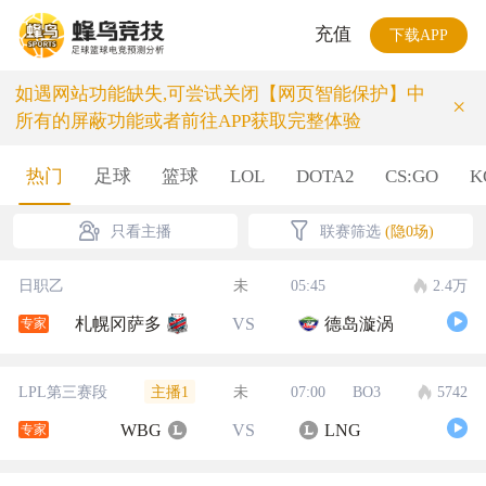
充值
下载APP
如遇网站功能缺失,可尝试关闭【网页智能保护】中
×
所有的屏蔽功能或者前往APP获取完整体验
热门
足球
篮球
LOL
DOTA2
CS:GO
K
只看主播
联赛筛选
(隐0场)
日职乙
未
05:45
2.4万
札幌冈萨多
VS
德岛漩涡
专家
主播1
LPL第三赛段
未
07:00
BO3
5742
WBG
VS
LNG
专家