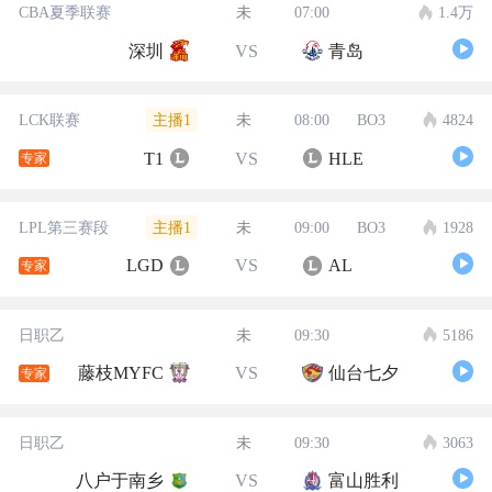
CBA夏季联赛
未
07:00
1.4万
深圳
VS
青岛
主播1
LCK联赛
未
08:00
BO3
4824
T1
VS
HLE
专家
主播1
LPL第三赛段
未
09:00
BO3
1928
LGD
VS
AL
专家
日职乙
未
09:30
5186
藤枝MYFC
VS
仙台七夕
专家
日职乙
未
09:30
3063
八户于南乡
VS
富山胜利