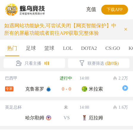
充值
下载APP
如遇网站功能缺失,可尝试关闭【网页智能保护】中
×
所有的屏蔽功能或者前往APP获取完整体验
热门
足球
篮球
LOL
DOTA2
CS:GO
K
只看主播
联赛筛选
(隐0场)
巴西甲
进行中
14:00
2.2万
0
-
0
克鲁塞罗
米拉索
专家
英足总杯
未
14:00
1.6万
哈尔勒姆
VS
厄拉姆