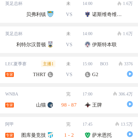
英足总杯
未
14:00
1.6万
贝弗利镇
VS
诺斯维奇维多利亚
英足总杯
未
14:00
1.6万
利特尔汉普顿
VS
伊斯特本联
主播1
LEC夏季赛
未
15:00
BO3
3376
THRT
VS
G2
专家
WNBA
完
17:00
306.4万
98
-
87
山猫
王牌
专家
阿甲
完
17:45
13.5万
1
-
2
图库曼竞技
萨米恩托
专家