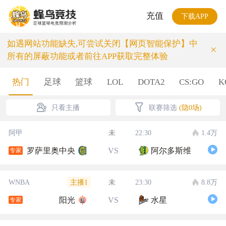
充值
下载APP
如遇网站功能缺失,可尝试关闭【网页智能保护】中
×
所有的屏蔽功能或者前往APP获取完整体验
热门
足球
篮球
LOL
DOTA2
CS:GO
K
只看主播
联赛筛选
(隐0场)
阿甲
未
22:30
1.4万
罗萨里奥中央
VS
阿尔多斯维
专家
主播1
WNBA
未
23:30
8.8万
阳光
VS
水星
专家