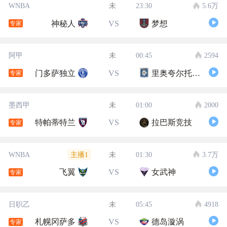
WNBA
未
23:30
5.6万
神秘人
VS
梦想
专家
阿甲
未
00:45
2594
门多萨独立
VS
里奥夸尔托学生队
专家
墨西甲
未
01:00
2000
特帕蒂特兰
VS
拉巴斯竞技
专家
主播1
WNBA
未
01:30
3.7万
飞翼
VS
女武神
专家
日职乙
未
05:45
4918
札幌冈萨多
VS
德岛漩涡
专家