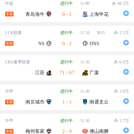
中超
进行中
11:00
48.3万
0
-
1
青岛海牛
上海申花
专家
LCK联赛
进行中
11:10
BO3
2.5万
0
-
2
NS
DNS
专家
CBA夏季联赛
进行中
11:30
6.0万
71
-
67
江苏
广厦
中甲
进行中
11:30
3.8万
1
-
1
南京城市
南通支云
专家
中甲
进行中
11:30
3.7万
2
-
0
梅州客家
佛山南狮
专家