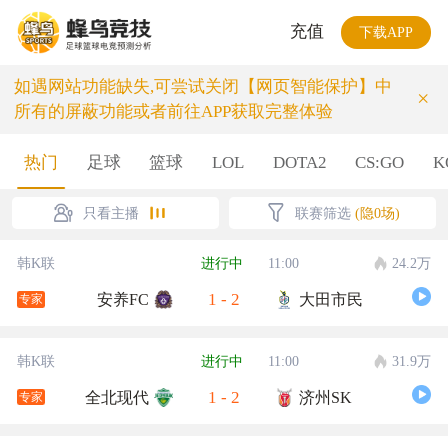
充值
下载APP
如遇网站功能缺失,可尝试关闭【网页智能保护】中
×
所有的屏蔽功能或者前往APP获取完整体验
热门
足球
篮球
LOL
DOTA2
CS:GO
K
只看主播
联赛筛选
(隐0场)
韩K联
进行中
11:00
24.2万
1
-
2
安养FC
大田市民
专家
韩K联
进行中
11:00
31.9万
1
-
2
全北现代
济州SK
专家