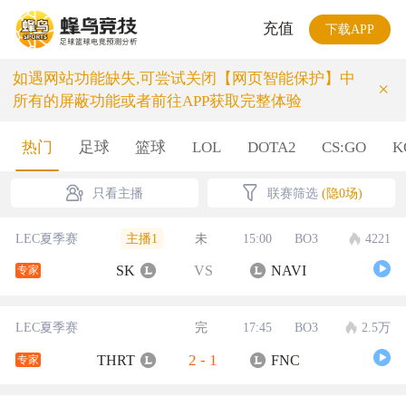
充值
下载APP
如遇网站功能缺失,可尝试关闭【网页智能保护】中
×
所有的屏蔽功能或者前往APP获取完整体验
热门
足球
篮球
LOL
DOTA2
CS:GO
K
只看主播
联赛筛选
(隐0场)
主播1
LEC夏季赛
未
15:00
BO3
4221
SK
VS
NAVI
专家
LEC夏季赛
完
17:45
BO3
2.5万
2
-
1
THRT
FNC
专家