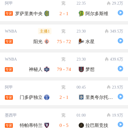
阿甲
完
22:35
29.2万
2
-
1
罗萨里奥中央
阿尔多斯维
专家
主播1
WNBA
完
23:30
349.5万
75
-
72
阳光
水星
专家
WNBA
完
23:30
439.6万
79
-
74
神秘人
梦想
专家
阿甲
完
00:45
23.9万
2
-
1
门多萨独立
里奥夸尔托学生队
专家
墨西甲
完
01:00
19.9万
0
-
5
特帕蒂特兰
拉巴斯竞技
专家