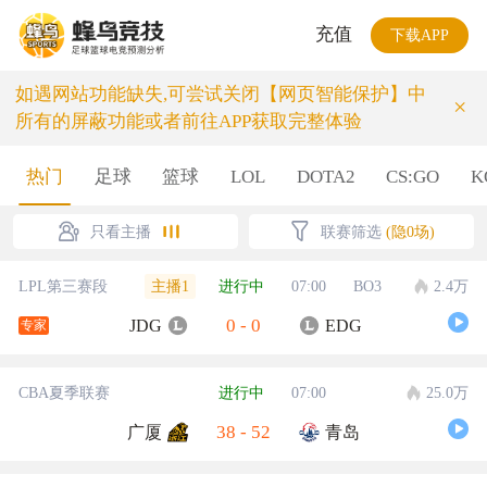
充值
下载APP
如遇网站功能缺失,可尝试关闭【网页智能保护】中
×
所有的屏蔽功能或者前往APP获取完整体验
热门
足球
篮球
LOL
DOTA2
CS:GO
K
只看主播
联赛筛选
(隐0场)
主播1
LPL第三赛段
进行中
07:00
BO3
2.4万
0
-
0
JDG
EDG
专家
CBA夏季联赛
进行中
07:00
25.0万
38
-
52
广厦
青岛