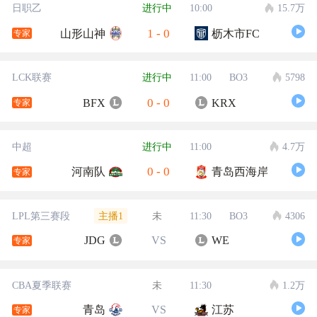
日职乙
进行中
10:00
15.7万
1
-
0
山形山神
枥木市FC
专家
LCK联赛
进行中
11:00
BO3
5798
0
-
0
BFX
KRX
专家
中超
进行中
11:00
4.7万
0
-
0
河南队
青岛西海岸
专家
主播1
LPL第三赛段
未
11:30
BO3
4306
JDG
VS
WE
专家
CBA夏季联赛
未
11:30
1.2万
青岛
VS
江苏
专家