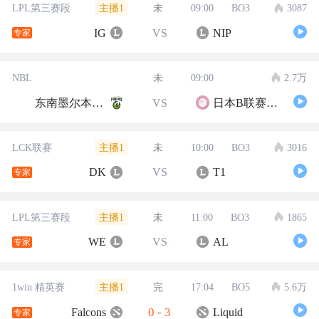
主播1
LPL第三赛段
未
09:00
BO3
3087
IG
VS
NIP
专家
NBL
未
09:00
2.7万
东南墨尔本凤凰
VS
日本B联赛联队
主播1
LCK联赛
未
10:00
BO3
3016
DK
VS
T1
专家
主播1
LPL第三赛段
未
11:00
BO3
1865
WE
VS
AL
专家
主播1
1win 精英赛
完
17:04
BO5
5.6万
0
-
3
Falcons
Liquid
专家