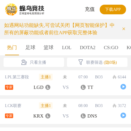
充值
下载APP
如遇网站功能缺失,可尝试关闭【网页智能保护】中
×
所有的屏蔽功能或者前往APP获取完整体验
热门
足球
篮球
LOL
DOTA2
CS:GO
K
只看主播
联赛筛选
(隐0场)
主播1
LPL第三赛段
未
07:00
BO3
6144
LGD
VS
TT
专家
主播1
LCK联赛
未
08:00
BO3
3172
KRX
VS
DNS
专家