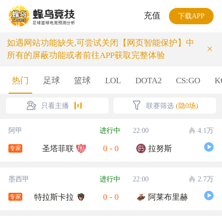
充值
下载APP
如遇网站功能缺失,可尝试关闭【网页智能保护】中
×
所有的屏蔽功能或者前往APP获取完整体验
热门
足球
篮球
LOL
DOTA2
CS:GO
K
只看主播
联赛筛选
(隐0场)
阿甲
进行中
22:00
4.1万
0
-
0
圣塔菲联
拉努斯
专家
墨西甲
进行中
22:00
2.7万
0
-
0
特拉斯卡拉
阿莱布里赫
专家