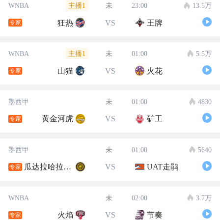
主播1
WNBA
未
23:00
13.5万
狂热
VS
王牌
专家
主播1
WNBA
未
01:00
5.5万
山猫
VS
火花
专家
墨西甲
未
01:00
4830
黄金河虎
VS
矿工
专家
墨西甲
未
01:00
5640
瓜达拉哈拉大学
VS
UAT走鹃
专家
WNBA
未
02:00
3.7万
火焰
VS
节奏
专家