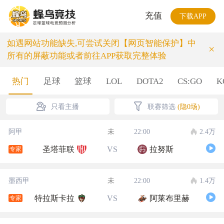
充值
下载APP
如遇网站功能缺失,可尝试关闭【网页智能保护】中
×
所有的屏蔽功能或者前往APP获取完整体验
热门
足球
篮球
LOL
DOTA2
CS:GO
K
只看主播
联赛筛选
(隐0场)
阿甲
未
22:00
2.4万
圣塔菲联
VS
拉努斯
专家
墨西甲
未
22:00
1.4万
特拉斯卡拉
VS
阿莱布里赫
专家