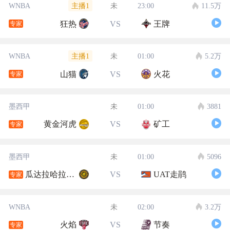
主播1
WNBA
未
23:00
11.5万
狂热
VS
王牌
专家
主播1
WNBA
未
01:00
5.2万
山猫
VS
火花
专家
墨西甲
未
01:00
3881
黄金河虎
VS
矿工
专家
墨西甲
未
01:00
5096
瓜达拉哈拉大学
VS
UAT走鹃
专家
WNBA
未
02:00
3.2万
火焰
VS
节奏
专家