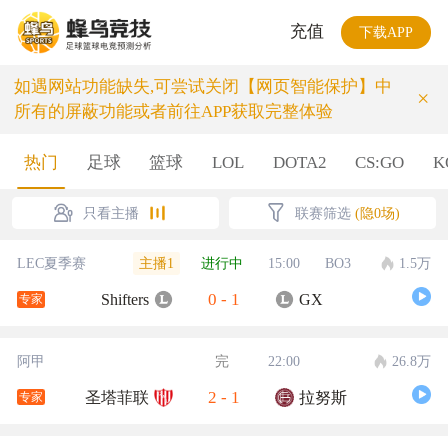
充值
下载APP
如遇网站功能缺失,可尝试关闭【网页智能保护】中
×
所有的屏蔽功能或者前往APP获取完整体验
热门
足球
篮球
LOL
DOTA2
CS:GO
K
只看主播
联赛筛选
(隐0场)
主播1
LEC夏季赛
进行中
15:00
BO3
1.5万
0
-
1
Shifters
GX
专家
阿甲
完
22:00
26.8万
2
-
1
圣塔菲联
拉努斯
专家