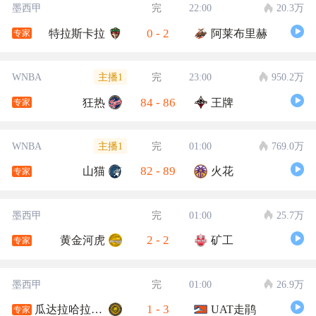
墨西甲
完
22:00
20.3万
0
-
2
特拉斯卡拉
阿莱布里赫
专家
主播1
WNBA
完
23:00
950.2万
84
-
86
狂热
王牌
专家
主播1
WNBA
完
01:00
769.0万
82
-
89
山猫
火花
专家
墨西甲
完
01:00
25.7万
2
-
2
黄金河虎
矿工
专家
墨西甲
完
01:00
26.9万
1
-
3
瓜达拉哈拉大学
UAT走鹃
专家