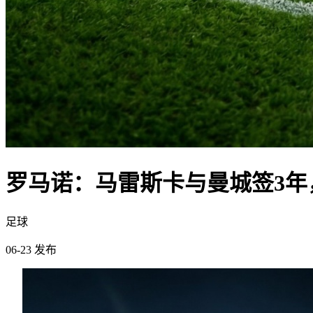
罗马诺：马雷斯卡与曼城签3年，
足球
06-23 发布