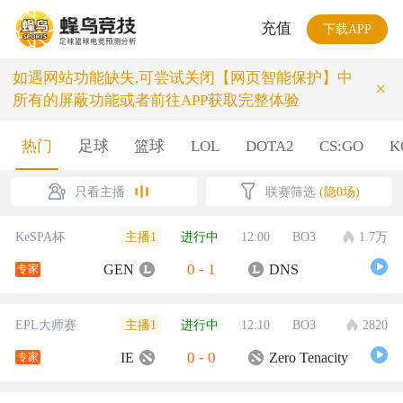
充值
下载APP
如遇网站功能缺失,可尝试关闭【网页智能保护】中
×
所有的屏蔽功能或者前往APP获取完整体验
热门
足球
篮球
LOL
DOTA2
CS:GO
K
只看主播
联赛筛选
(隐0场)
主播1
KeSPA杯
进行中
12:00
BO3
1.7万
0
-
1
GEN
DNS
专家
主播1
EPL大师赛
进行中
12:10
BO3
2820
0
-
0
IE
Zero Tenacity
专家