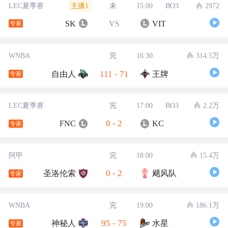
主播1
LEC夏季赛
未
15:00
BO3
2972
SK
VS
VIT
专家
WNBA
完
16:30
314.5万
111
-
71
自由人
王牌
专家
LEC夏季赛
完
17:00
BO3
2.2万
0
-
2
FNC
KC
专家
阿甲
完
18:00
15.4万
0
-
2
圣洛伦索
飓风队
专家
WNBA
完
19:00
186.1万
95
-
75
神秘人
水星
专家