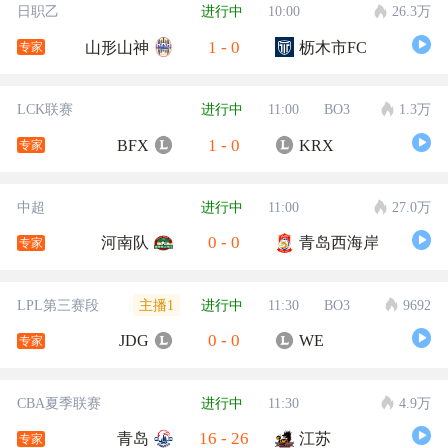
日职乙
进行中
10:00
26.3万
1
-
0
山形山神
枥木市FC
专家
LCK联赛
进行中
11:00
BO3
1.3万
1
-
0
BFX
KRX
专家
中超
进行中
11:00
27.0万
0
-
0
河南队
青岛西海岸
专家
主播1
LPL第三赛段
进行中
11:30
BO3
9692
0
-
0
JDG
WE
专家
CBA夏季联赛
进行中
11:30
4.9万
16
-
26
青岛
江苏
专家