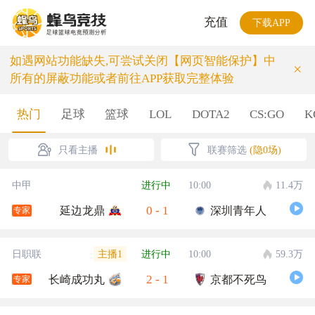
充值
下载APP
如遇网站功能缺失,可尝试关闭【网页智能保护】中
×
所有的屏蔽功能或者前往APP获取完整体验
热门
足球
篮球
LOL
DOTA2
CS:GO
K
只看主播
联赛筛选
(隐0场)
中甲
进行中
10:00
11.4万
0
-
1
延边龙鼎
深圳青年人
专家
主播1
日职联
进行中
10:00
59.3万
2
-
1
长崎成功丸
京都不死鸟
专家