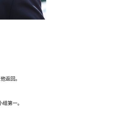
至他返回。
小组第一。