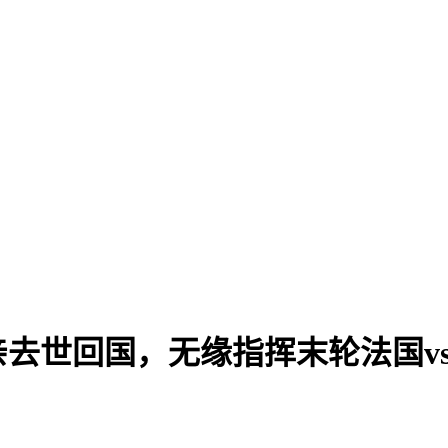
去世回国，无缘指挥末轮法国v