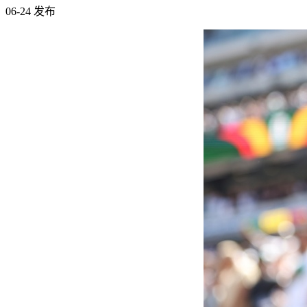
06-24 发布