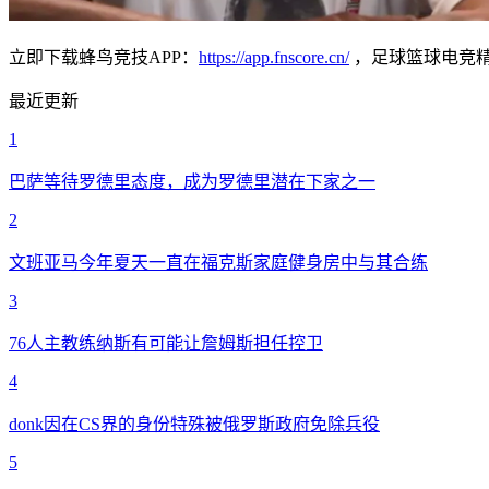
立即下载蜂鸟竞技APP：
https://app.fnscore.cn/
，足球篮球电竞
最近更新
1
巴萨等待罗德里态度，成为罗德里潜在下家之一
2
文班亚马今年夏天一直在福克斯家庭健身房中与其合练
3
76人主教练纳斯有可能让詹姆斯担任控卫
4
donk因在CS界的身份特殊被俄罗斯政府免除兵役
5