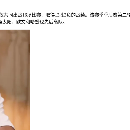
三人仅共同出战16场比赛，取得13胜3负的战绩。该赛季季后赛
易至太阳，欧文和哈登也先后离队。