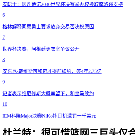
泰晤士：因凡蒂诺2030世界杯决赛举办权换取摩洛哥支持
6
格林解释同意勇士要求放弃交易否决权原因
7
世界杯决赛，阿根廷更衣室争议公开
8
安东尼·戴维斯可和奇才提前续约，签4年2.75亿
9
记者表示维尼修斯大概率留下，和皇马续约
10
IEM科隆Major决赛NiKo摔耳机遭罚一千美元
杜兰特：很可惜篮网三巨头仅合