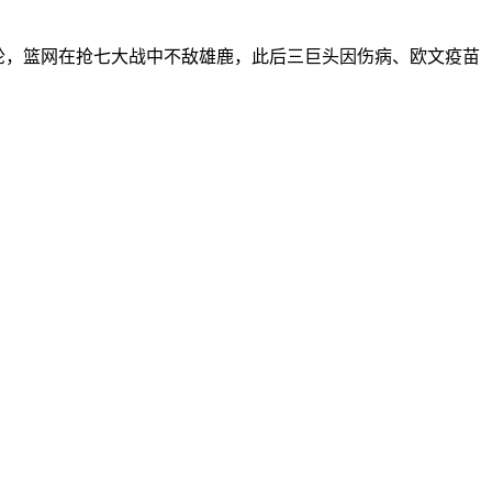
第二轮，篮网在抢七大战中不敌雄鹿，此后三巨头因伤病、欧文疫苗