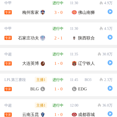
中甲
进行中
11:30
4.9万
3
-
0
梅州客家
佛山南狮
专家
中甲
进行中
11:30
4.5万
2
-
1
石家庄功夫
陕西联合
专家
中超
进行中
11:35
30.8万
1
-
0
大连英博
辽宁铁人
专家
主播1
LPL第三赛段
进行中
11:45
BO3
2.3万
1
-
0
BLG
EDG
专家
主播1
中超
进行中
12:00
36.0万
1
-
0
云南玉昆
成都蓉城
专家