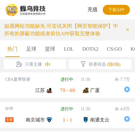
充值
下载APP
如遇网站功能缺失,可尝试关闭【网页智能保护】中
×
所有的屏蔽功能或者前往APP获取完整体验
热门
足球
篮球
LOL
DOTA2
CS:GO
K
只看主播
联赛筛选
(隐0场)
CBA夏季联赛
进行中
11:30
7.7万
79
-
69
江苏
广厦
中甲
进行中
11:30
4.8万
1
-
1
南京城市
南通支云
专家