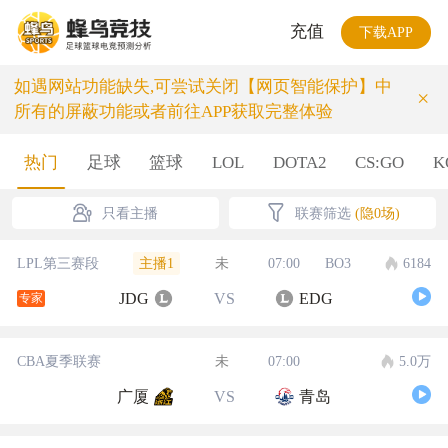
充值
下载APP
如遇网站功能缺失,可尝试关闭【网页智能保护】中
×
所有的屏蔽功能或者前往APP获取完整体验
热门
足球
篮球
LOL
DOTA2
CS:GO
K
只看主播
联赛筛选
(隐0场)
主播1
LPL第三赛段
未
07:00
BO3
6184
JDG
VS
EDG
专家
CBA夏季联赛
未
07:00
5.0万
广厦
VS
青岛