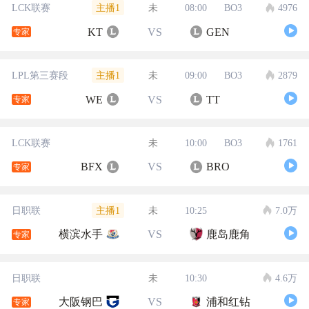
主播1
LCK联赛
未
08:00
BO3
4976
KT
VS
GEN
专家
主播1
LPL第三赛段
未
09:00
BO3
2879
WE
VS
TT
专家
LCK联赛
未
10:00
BO3
1761
BFX
VS
BRO
专家
主播1
日职联
未
10:25
7.0万
横滨水手
VS
鹿岛鹿角
专家
日职联
未
10:30
4.6万
大阪钢巴
VS
浦和红钻
专家