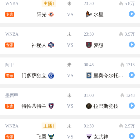
主播1
WNBA
未
23:30
5.8万
阳光
VS
水星
专家
WNBA
未
23:30
3.9万
神秘人
VS
梦想
专家
阿甲
未
00:45
1313
门多萨独立
VS
里奥夸尔托学生队
专家
墨西甲
未
01:00
1248
特帕蒂特兰
VS
拉巴斯竞技
专家
主播1
WNBA
未
01:30
2.9万
飞翼
VS
女武神
专家