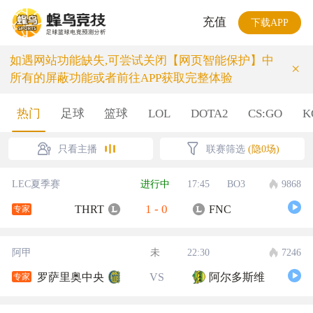
充值
下载APP
如遇网站功能缺失,可尝试关闭【网页智能保护】中
×
所有的屏蔽功能或者前往APP获取完整体验
热门
足球
篮球
LOL
DOTA2
CS:GO
K
只看主播
联赛筛选
(隐0场)
LEC夏季赛
进行中
17:45
BO3
9868
1
-
0
THRT
FNC
专家
阿甲
未
22:30
7246
罗萨里奥中央
VS
阿尔多斯维
专家