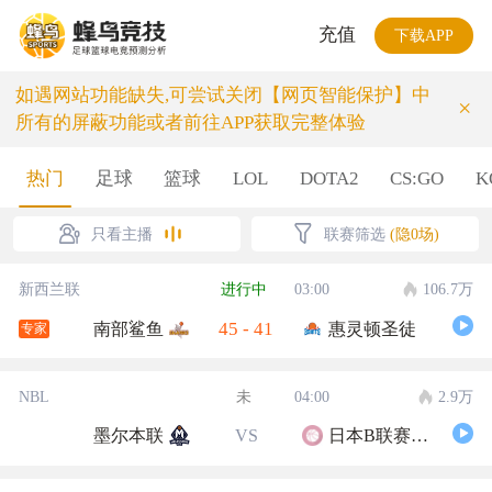
充值
下载APP
如遇网站功能缺失,可尝试关闭【网页智能保护】中
×
所有的屏蔽功能或者前往APP获取完整体验
热门
足球
篮球
LOL
DOTA2
CS:GO
K
只看主播
联赛筛选
(隐0场)
新西兰联
进行中
03:00
106.7万
45
-
41
南部鲨鱼
惠灵顿圣徒
专家
NBL
未
04:00
2.9万
墨尔本联
VS
日本B联赛联队