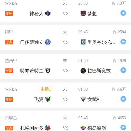
WNBA
未
23:30
5.3万
神秘人
VS
梦想
专家
阿甲
未
00:45
2594
门多萨独立
VS
里奥夸尔托学生队
专家
墨西甲
未
01:00
1929
特帕蒂特兰
VS
拉巴斯竞技
专家
主播1
WNBA
未
01:30
3.6万
飞翼
VS
女武神
专家
日职乙
未
05:45
4653
札幌冈萨多
VS
德岛漩涡
专家