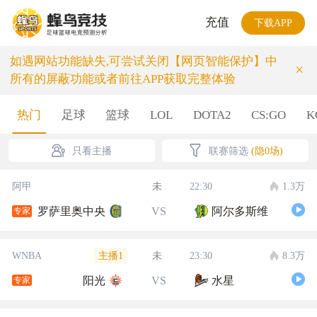
充值
下载APP
如遇网站功能缺失,可尝试关闭【网页智能保护】中
×
所有的屏蔽功能或者前往APP获取完整体验
热门
足球
篮球
LOL
DOTA2
CS:GO
K
只看主播
联赛筛选
(隐0场)
阿甲
未
22:30
1.3万
罗萨里奥中央
VS
阿尔多斯维
专家
主播1
WNBA
未
23:30
8.3万
阳光
VS
水星
专家