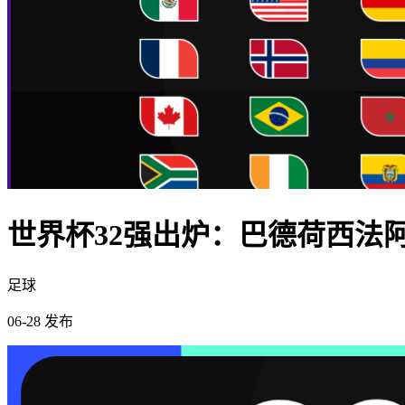
世界杯32强出炉：巴德荷西法
足球
06-28 发布