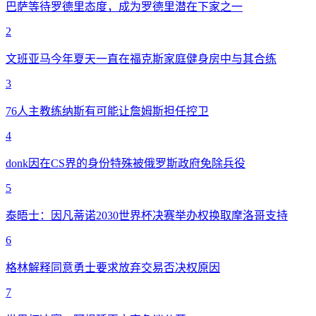
巴萨等待罗德里态度，成为罗德里潜在下家之一
2
文班亚马今年夏天一直在福克斯家庭健身房中与其合练
3
76人主教练纳斯有可能让詹姆斯担任控卫
4
donk因在CS界的身份特殊被俄罗斯政府免除兵役
5
泰晤士：因凡蒂诺2030世界杯决赛举办权换取摩洛哥支持
6
格林解释同意勇士要求放弃交易否决权原因
7