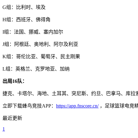
G组：比利时、埃及
H组：西班牙、佛得角
I组：法国、挪威、塞内加尔
J组：阿根廷、奥地利、阿尔及利亚
K组：哥伦比亚、葡萄牙、民主刚果
L组：英格兰、克罗地亚、加纳
出局16队：
捷克、卡塔尔、海地、土耳其、突尼斯、约旦、巴拿马、库拉
立即下载蜂鸟竞技APP：
https://app.fnscore.cn/
，足球篮球电竞
最近更新
1