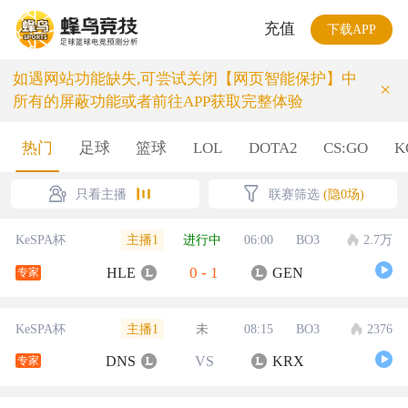
充值
下载APP
如遇网站功能缺失,可尝试关闭【网页智能保护】中
×
所有的屏蔽功能或者前往APP获取完整体验
热门
足球
篮球
LOL
DOTA2
CS:GO
K
只看主播
联赛筛选
(隐0场)
主播1
KeSPA杯
进行中
06:00
BO3
2.7万
0
-
1
HLE
GEN
专家
主播1
KeSPA杯
未
08:15
BO3
2376
DNS
VS
KRX
专家