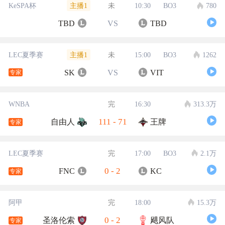
主播1
KeSPA杯
未
10:30
BO3
780
TBD
VS
TBD
主播1
LEC夏季赛
未
15:00
BO3
1262
SK
VS
VIT
专家
WNBA
完
16:30
313.3万
111
-
71
自由人
王牌
专家
LEC夏季赛
完
17:00
BO3
2.1万
0
-
2
FNC
KC
专家
阿甲
完
18:00
15.3万
0
-
2
圣洛伦索
飓风队
专家