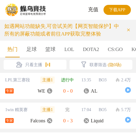
充值
下载APP
如遇网站功能缺失,可尝试关闭【网页智能保护】中
×
所有的屏蔽功能或者前往APP获取完整体验
热门
足球
篮球
LOL
DOTA2
CS:GO
K
只看主播
联赛筛选
(隐0场)
主播1
LPL第三赛段
进行中
13:35
BO3
2.4万
0
-
0
WE
AL
专家
主播1
1win 精英赛
完
17:04
BO5
5.7万
0
-
3
Falcons
Liquid
专家