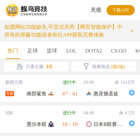
充值
下载APP
如遇网站功能缺失,可尝试关闭【网页智能保护】中
×
所有的屏蔽功能或者前往APP获取完整体验
热门
足球
篮球
LOL
DOTA2
CS:GO
K
只看主播
联赛筛选
(隐0场)
新西兰联
进行中
03:00
124.8万
47
-
41
南部鲨鱼
惠灵顿圣徒
专家
NBL
进行中
04:00
4.5万
16
-
10
墨尔本联
日本B联赛联队