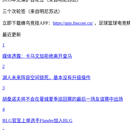
三个次轮签（来自明尼苏达）
立即下载蜂鸟竞技APP：
https://app.fnscore.cn/
，足球篮球电竞
最近更新
1
媒体透露：卡马文加拒绝离开皇马
2
湖人未来阵容空间锁死，基本没有升级操作
3
胡桑诺夫将不会在曼城夏季巡回赛的最后一场友谊赛中出场
4
BLG官宣上单选手Flandre加入BLG