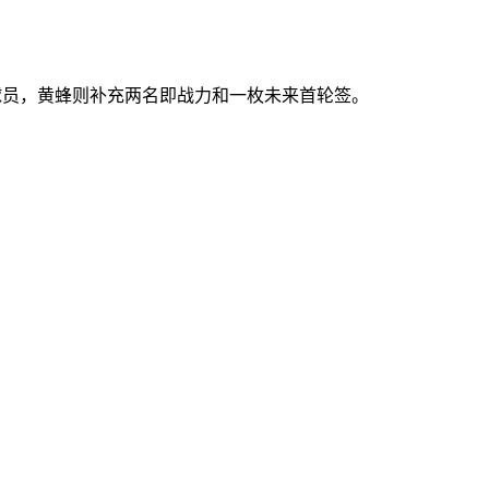
线球员，黄蜂则补充两名即战力和一枚未来首轮签。