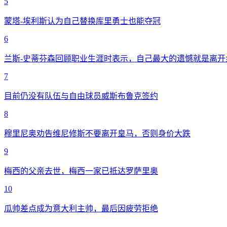
5
蒙塔-埃利斯认为自己替换库里勇士也能夺冠
6
兰斯-史蒂芬森回顾职业生涯时表示，自己最大的遗憾就是离开
7
目前仍没有队伍与自由球员威斯布鲁克签约
8
穆里尼奥劝告维尼修斯不要离开皇马，否则身价大跌
9
梅西的父亲去世，梅西一家已抵达罗萨里奥
10
瓜帅差点成为意大利主帅，最后因疲劳拒绝