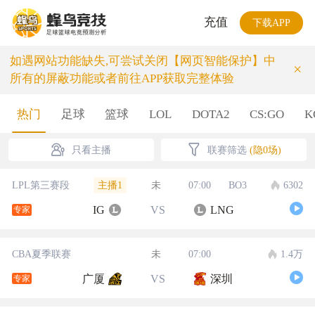
充值
下载APP
如遇网站功能缺失,可尝试关闭【网页智能保护】中
×
所有的屏蔽功能或者前往APP获取完整体验
热门
足球
篮球
LOL
DOTA2
CS:GO
K
只看主播
联赛筛选
(隐0场)
主播1
LPL第三赛段
未
07:00
BO3
6302
IG
VS
LNG
专家
CBA夏季联赛
未
07:00
1.4万
广厦
VS
深圳
专家