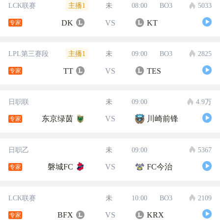
主播1
LCK联赛
未
08:00
BO3
5033
DK
VS
KT
专家
主播1
LPL第三赛段
未
09:00
BO3
2825
TT
VS
TES
专家
日职联
未
09:00
4.9万
东京绿茵
VS
川崎前锋
专家
日职乙
未
09:00
5367
磐城FC
VS
FC今治
专家
LCK联赛
未
10:00
BO3
2109
BFX
VS
KRX
专家