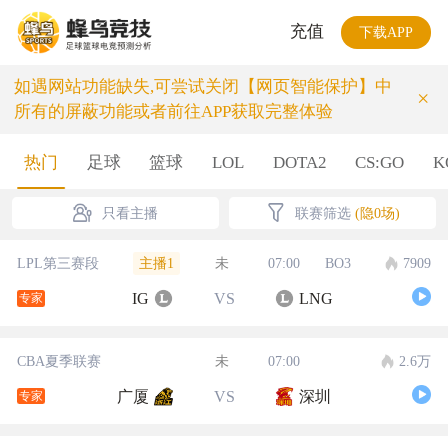
充值
下载APP
如遇网站功能缺失,可尝试关闭【网页智能保护】中
×
所有的屏蔽功能或者前往APP获取完整体验
热门
足球
篮球
LOL
DOTA2
CS:GO
K
只看主播
联赛筛选
(隐0场)
主播1
LPL第三赛段
未
07:00
BO3
7909
IG
VS
LNG
专家
CBA夏季联赛
未
07:00
2.6万
广厦
VS
深圳
专家