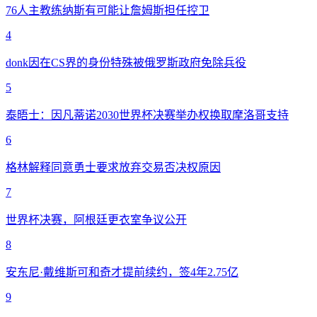
76人主教练纳斯有可能让詹姆斯担任控卫
4
donk因在CS界的身份特殊被俄罗斯政府免除兵役
5
泰晤士：因凡蒂诺2030世界杯决赛举办权换取摩洛哥支持
6
格林解释同意勇士要求放弃交易否决权原因
7
世界杯决赛，阿根廷更衣室争议公开
8
安东尼·戴维斯可和奇才提前续约，签4年2.75亿
9