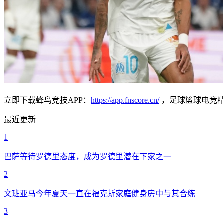
立即下载蜂鸟竞技APP：
https://app.fnscore.cn/
，足球篮球电竞
最近更新
1
巴萨等待罗德里态度，成为罗德里潜在下家之一
2
文班亚马今年夏天一直在福克斯家庭健身房中与其合练
3