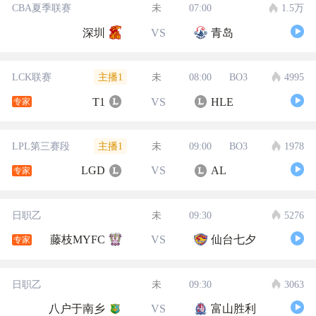
CBA夏季联赛
未
07:00
1.5万
深圳
VS
青岛
主播1
LCK联赛
未
08:00
BO3
4995
T1
VS
HLE
专家
主播1
LPL第三赛段
未
09:00
BO3
1978
LGD
VS
AL
专家
日职乙
未
09:30
5276
藤枝MYFC
VS
仙台七夕
专家
日职乙
未
09:30
3063
八户于南乡
VS
富山胜利