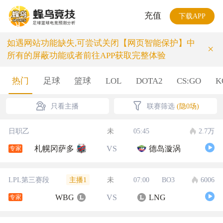
充值
下载APP
如遇网站功能缺失,可尝试关闭【网页智能保护】中
×
所有的屏蔽功能或者前往APP获取完整体验
热门
足球
篮球
LOL
DOTA2
CS:GO
K
只看主播
联赛筛选
(隐0场)
日职乙
未
05:45
2.7万
札幌冈萨多
VS
德岛漩涡
专家
主播1
LPL第三赛段
未
07:00
BO3
6006
WBG
VS
LNG
专家