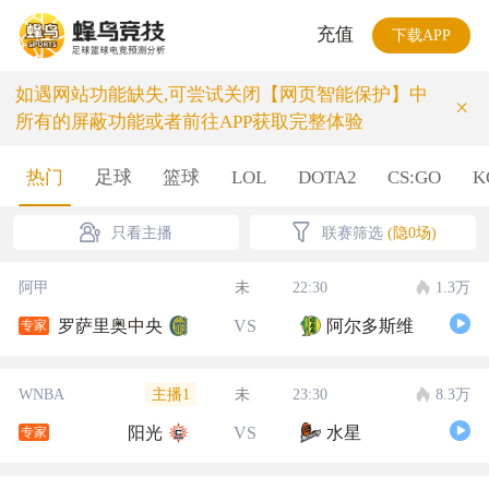
充值
下载APP
如遇网站功能缺失,可尝试关闭【网页智能保护】中
×
所有的屏蔽功能或者前往APP获取完整体验
热门
足球
篮球
LOL
DOTA2
CS:GO
K
只看主播
联赛筛选
(隐0场)
阿甲
未
22:30
1.3万
罗萨里奥中央
VS
阿尔多斯维
专家
主播1
WNBA
未
23:30
8.3万
阳光
VS
水星
专家