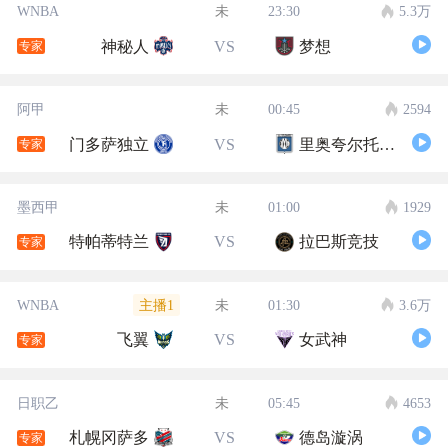
WNBA
未
23:30
5.3万
神秘人
VS
梦想
专家
阿甲
未
00:45
2594
门多萨独立
VS
里奥夸尔托学生队
专家
墨西甲
未
01:00
1929
特帕蒂特兰
VS
拉巴斯竞技
专家
主播1
WNBA
未
01:30
3.6万
飞翼
VS
女武神
专家
日职乙
未
05:45
4653
札幌冈萨多
VS
德岛漩涡
专家